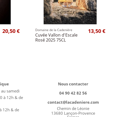
20,50 €
13,50 €
Domaine de la Cadenière
Cuvée Vallon d'Escale
Rosé 2025 75CL
tique
Nous contacter
i au samedi
04 90 42 82 56
0 à 12h & de
contact@lacadeniere.com
Chemin de Léonie
 à 12h & de
13680 Lançon-Provence
France